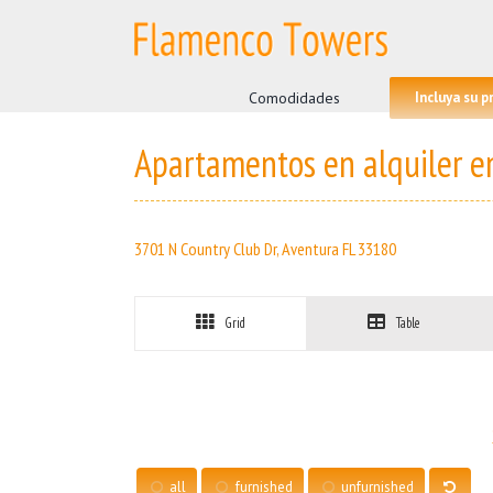
Skip
to
content
Search
for:
Comodidades
Incluya su 
Apartamentos en alquiler 
3701 N Country Club Dr, Aventura FL 33180
Grid
Table
all
furnished
unfurnished