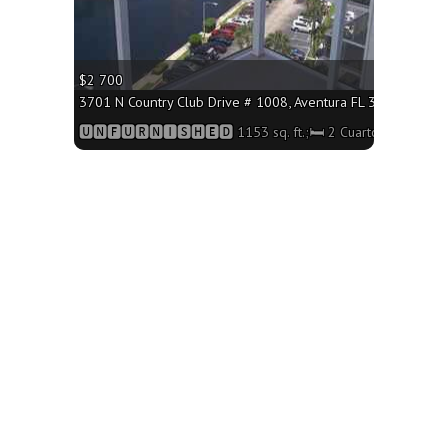
$2 700
80 - 1150 sq. ft.;🛏 2 Cuartos/🛁2 Baños
3701 N Country Club Drive # 1008, Aventura FL 33180 - 1153 
os/🛁2 Baños
🆄🅽🅵🆄🆁🅽🅸🆂🅷🅴🅳 1153 sq. ft.;🛏 2 Cuartos/🛁2 Baño