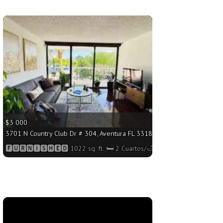
More
$3 000
. ft.;🛏 2 Cuartos/🛁2 Baños
3701 N Country Club Dr # 304, Aventura FL 33180 - 1022 sq. ft.;🛏 2 Cu
🅵🆄🆁🅽🅸🆂🅷🅴🅳 1022 sq. ft.;🛏 2 Cuartos/🛁2 Baños
More