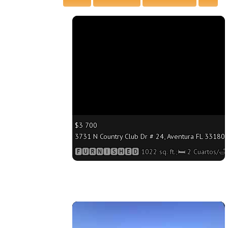
More
$3 700
3731 N Country Club Dr # 24, Aventura FL 33180 -
🅵🆄🆁🅽🅸🆂🅷🅴🅳 1022 sq. ft.;🛏 2 Cuartos/
More