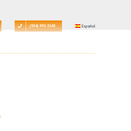
(954) 995-3543
Español
a