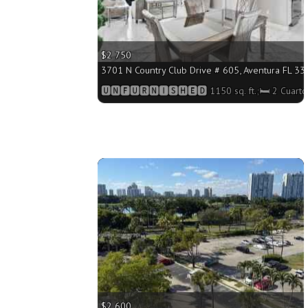
$2 750
3701 N Country Club Drive # 605, Aventura FL 331
🆄🅽🅵🆄🆁🅽🅸🆂🅷🅴🅳 1150 sq. ft.;🛏 2 Cuart
More
$2 600