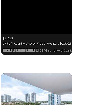
$2 750
ft.;🛏 2 Cuartos/🛁2 Baños
3731 N Country Club Dr # 323, Aventura FL 33180 - 1144 sq. ft.;🛏 2 Cu
🆄🅽🅵🆄🆁🅽🅸🆂🅷🅴🅳 1144 sq. ft.;🛏 2 Cuartos/🛁2 Baños
More