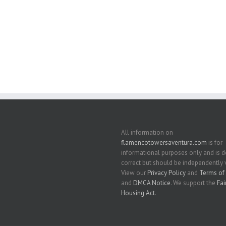
- 1135 sq. ft.;🛏 2 Cuartos/🛁2 Baños
os/🛁2 Baños
All information on
flamencotowersaventura.com
is for
informational purposes only and is
correct but should be independently v
View our
Privacy Policy
and
Terms of 
and
DMCA Notice
. We support the
Fai
Housing Act
.