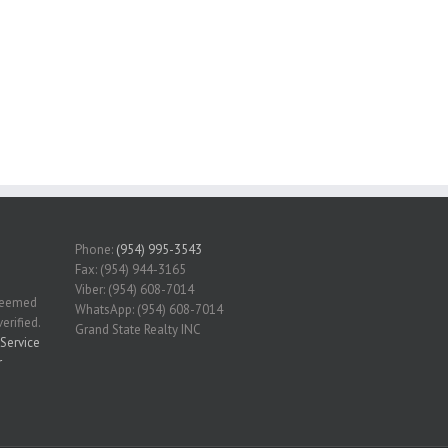
Phone:
(954) 995-3543
Fax: (954) 944-3165
Viber: (954) 608-7014
 deemed
WhatsApp: (954) 608-7014
erified.
Grand State Realty INC
Service
r