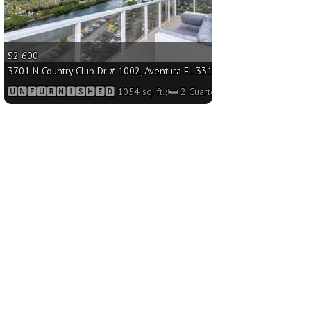
$2 600
sq. ft.;🛏 2 Cuartos/🛁2 Baños
3701 N Country Club Dr # 1002, Aventura FL 33180 - 1054 sq. ft.;🛏 2 
s
🆄🅽🅵🆄🆁🅽🅸🆂🅷🅴🅳 1054 sq. ft.;🛏 2 Cuartos/🛁2 Baños