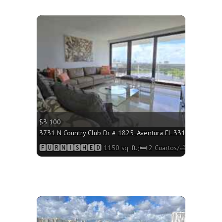
More
$3 100
 1022 sq. ft.;🛏 2 Cuartos/🛁2 Baños
3731 N Country Club Dr # 1825, Aventura FL 33180 - 1150 sq
2 Baños
🅵🆄🆁🅽🅸🆂🅷🅴🅳 1150 sq. ft.;🛏 2 Cuartos/🛁2 Baños
More