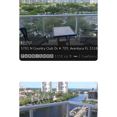
$2 750
 - 1092 sq. ft.;🛏 2 Cuartos/🛁2 Baños
3701 N Country Club Dr # 705, Aventura FL 33180 - 1150 sq. 
os/🛁2 Baños
🅵🆄🆁🅽🅸🆂🅷🅴🅳 1150 sq. ft.;🛏 2 Cuartos/🛁2 Baños
More