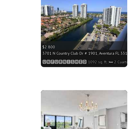
$2 800
3701 N Country Club Dr # 1901, Aventura FL 33180
🆄🅽🅵🆄🆁🅽🅸🆂🅷🅴🅳 1092 sq. ft.;🛏 2 Cuart
More