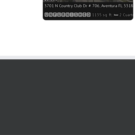
3701 N Country Club Dr # 706, Aventura FL 33180 
🆄🅽🅵🆄🆁🅽🅸🆂🅷🅴🅳 1135 sq. ft.;🛏 2 Cuart